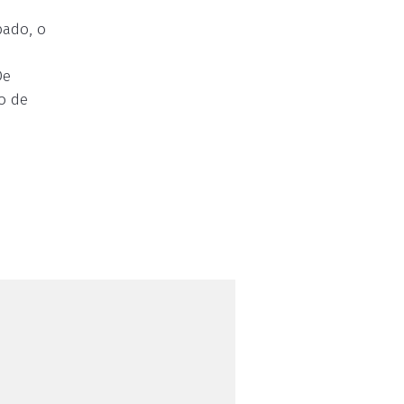
bado, o
De
o de