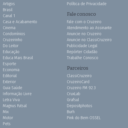
Artigos
Política de Privacidade
Brasil
Fale conosco
Canal 1
Casa e Acabamento
Fale com o Cruzeiro
Cinema
Atendimento ao Assinante
Condomínios
Anuncie no Cruzeiro
Cruzeirinho
Anuncie no ClassiCruzeiro
Do Leitor
Publicidade Legal
Educação
Repórter Cidadão
Educa Mais Brasil
Trabalhe Conosco
Esporte
Parceiros
Economia
Editorial
ClassiCruzeiro
Exterior
CruzeiroCard
Guia Saúde
Cruzeiro FM 92.3
Informação Livre
CruxLab
Letra Viva
Grafsul
Magnus Futsal
Depositphotos
Mix
Burh
Motor
Pink do Bem OSSEL
Pets