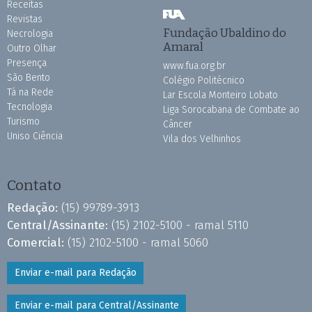
Receitas
Revistas
Fundação Ubaldino do
Necrologia
Amaral
Outro Olhar
Presença
www.fua.org.br
São Bento
Colégio Politécnico
Tá na Rede
Lar Escola Monteiro Lobato
Tecnologia
Liga Sorocabana de Combate ao
Turismo
Câncer
Uniso Ciência
Vila dos Velhinhos
Contato
Redação:
(15) 99789-3913
Central/Assinante:
(15) 2102-5100 - ramal 5110
Comercial:
(15) 2102-5100 - ramal 5060
Enviar e-mail para Redação
Enviar e-mail para Central/Assinante