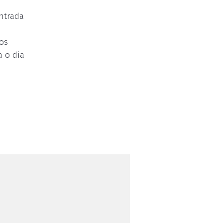
ntrada
ros
a o dia