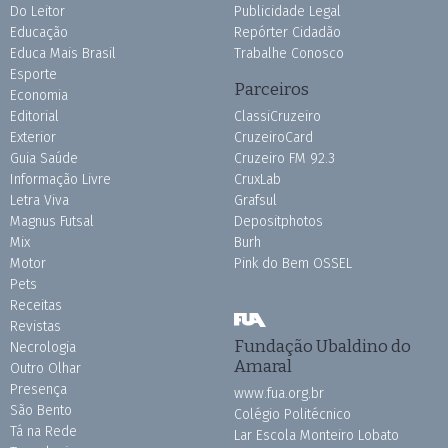
Do Leitor
Publicidade Legal
Educação
Repórter Cidadão
Educa Mais Brasil
Trabalhe Conosco
Esporte
Parceiros
Economia
Editorial
ClassiCruzeiro
Exterior
CruzeiroCard
Guia Saúde
Cruzeiro FM 92.3
Informação Livre
CruxLab
Letra Viva
Grafsul
Magnus Futsal
Depositphotos
Mix
Burh
Motor
Pink do Bem OSSEL
Pets
Receitas
Revistas
Fundação Ubaldino do
Necrologia
Amaral
Outro Olhar
Presença
www.fua.org.br
São Bento
Colégio Politécnico
Tá na Rede
Lar Escola Monteiro Lobato