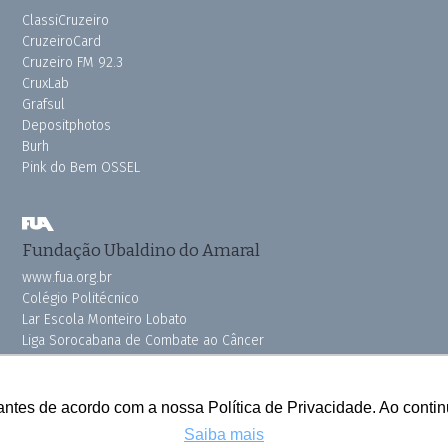
ClassiCruzeiro
CruzeiroCard
Cruzeiro FM 92.3
CruxLab
Grafsul
Depositphotos
Burh
Pink do Bem OSSEL
Fundação Ubaldino do Amaral
www.fua.org.br
Colégio Politécnico
Lar Escola Monteiro Lobato
Liga Sorocabana de Combate ao Câncer
Vila dos Velhinhos
antes de acordo com a nossa Política de Privacidade. Ao cont
Saiba mais