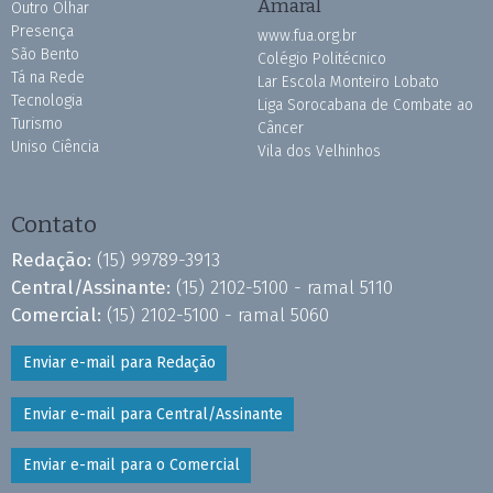
Amaral
Outro Olhar
Presença
www.fua.org.br
São Bento
Colégio Politécnico
Tá na Rede
Lar Escola Monteiro Lobato
Tecnologia
Liga Sorocabana de Combate ao
Turismo
Câncer
Uniso Ciência
Vila dos Velhinhos
Contato
Redação:
(15) 99789-3913
Central/Assinante:
(15) 2102-5100 - ramal 5110
Comercial:
(15) 2102-5100 - ramal 5060
Enviar e-mail para Redação
Enviar e-mail para Central/Assinante
Enviar e-mail para o Comercial