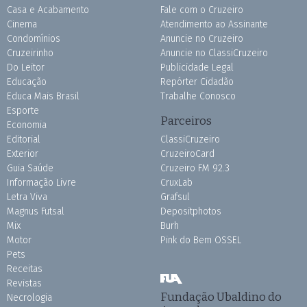
Casa e Acabamento
Fale com o Cruzeiro
Cinema
Atendimento ao Assinante
Condomínios
Anuncie no Cruzeiro
Cruzeirinho
Anuncie no ClassiCruzeiro
Do Leitor
Publicidade Legal
Educação
Repórter Cidadão
Educa Mais Brasil
Trabalhe Conosco
Esporte
Parceiros
Economia
Editorial
ClassiCruzeiro
Exterior
CruzeiroCard
Guia Saúde
Cruzeiro FM 92.3
Informação Livre
CruxLab
Letra Viva
Grafsul
Magnus Futsal
Depositphotos
Mix
Burh
Motor
Pink do Bem OSSEL
Pets
Receitas
Revistas
Fundação Ubaldino do
Necrologia