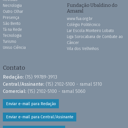
Fundação Ubaldino do
Necrologia
Amaral
Outro Olhar
Presença
www.fua.org.br
São Bento
Colégio Politécnico
Tá na Rede
Lar Escola Monteiro Lobato
Tecnologia
Liga Sorocabana de Combate ao
Turismo
Câncer
Uniso Ciência
Vila dos Velhinhos
Contato
Redação:
(15) 99789-3913
Central/Assinante:
(15) 2102-5100 - ramal 5110
Comercial:
(15) 2102-5100 - ramal 5060
Enviar e-mail para Redação
Enviar e-mail para Central/Assinante