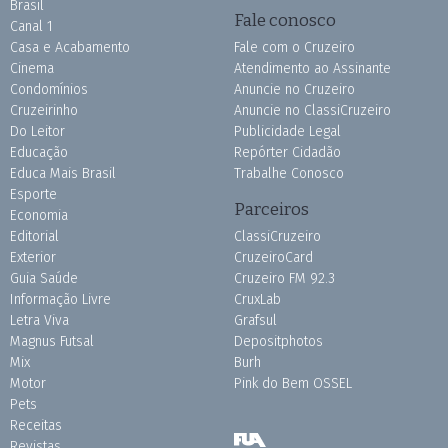
Brasil
Fale conosco
Canal 1
Casa e Acabamento
Fale com o Cruzeiro
Cinema
Atendimento ao Assinante
Condomínios
Anuncie no Cruzeiro
Cruzeirinho
Anuncie no ClassiCruzeiro
Do Leitor
Publicidade Legal
Educação
Repórter Cidadão
Educa Mais Brasil
Trabalhe Conosco
Esporte
Parceiros
Economia
Editorial
ClassiCruzeiro
Exterior
CruzeiroCard
Guia Saúde
Cruzeiro FM 92.3
Informação Livre
CruxLab
Letra Viva
Grafsul
Magnus Futsal
Depositphotos
Mix
Burh
Motor
Pink do Bem OSSEL
Pets
Receitas
Revistas