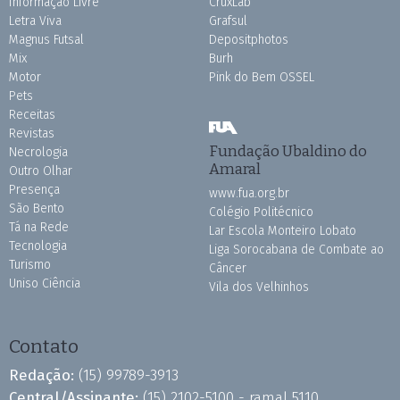
Informação Livre
CruxLab
Letra Viva
Grafsul
Magnus Futsal
Depositphotos
Mix
Burh
Motor
Pink do Bem OSSEL
Pets
Receitas
Revistas
Fundação Ubaldino do
Necrologia
Amaral
Outro Olhar
Presença
www.fua.org.br
São Bento
Colégio Politécnico
Tá na Rede
Lar Escola Monteiro Lobato
Tecnologia
Liga Sorocabana de Combate ao
Turismo
Câncer
Uniso Ciência
Vila dos Velhinhos
Contato
Redação:
(15) 99789-3913
Central/Assinante:
(15) 2102-5100 - ramal 5110