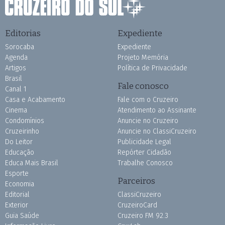
Editorias
Expediente
Sorocaba
Expediente
Agenda
Projeto Memória
Artigos
Política de Privacidade
Brasil
Fale conosco
Canal 1
Casa e Acabamento
Fale com o Cruzeiro
Cinema
Atendimento ao Assinante
Condomínios
Anuncie no Cruzeiro
Cruzeirinho
Anuncie no ClassiCruzeiro
Do Leitor
Publicidade Legal
Educação
Repórter Cidadão
Educa Mais Brasil
Trabalhe Conosco
Esporte
Parceiros
Economia
Editorial
ClassiCruzeiro
Exterior
CruzeiroCard
Guia Saúde
Cruzeiro FM 92.3