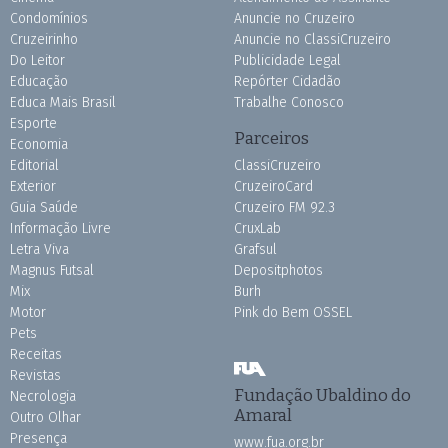
Condomínios
Anuncie no Cruzeiro
Cruzeirinho
Anuncie no ClassiCruzeiro
Do Leitor
Publicidade Legal
Educação
Repórter Cidadão
Educa Mais Brasil
Trabalhe Conosco
Esporte
Parceiros
Economia
Editorial
ClassiCruzeiro
Exterior
CruzeiroCard
Guia Saúde
Cruzeiro FM 92.3
Informação Livre
CruxLab
Letra Viva
Grafsul
Magnus Futsal
Depositphotos
Mix
Burh
Motor
Pink do Bem OSSEL
Pets
Receitas
Revistas
Fundação Ubaldino do
Necrologia
Amaral
Outro Olhar
Presença
www.fua.org.br