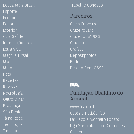
Educa Mais Brasil
Trabalhe Conosco
Esporte
Parceiros
Economia
Editorial
ClassiCruzeiro
Exterior
CruzeiroCard
Guia Saúde
Cruzeiro FM 92.3
Informação Livre
CruxLab
Letra Viva
Grafsul
Magnus Futsal
Depositphotos
Mix
Burh
Motor
Pink do Bem OSSEL
Pets
Receitas
Revistas
Fundação Ubaldino do
Necrologia
Amaral
Outro Olhar
Presença
www.fua.org.br
São Bento
Colégio Politécnico
Tá na Rede
Lar Escola Monteiro Lobato
Tecnologia
Liga Sorocabana de Combate ao
Turismo
Câncer