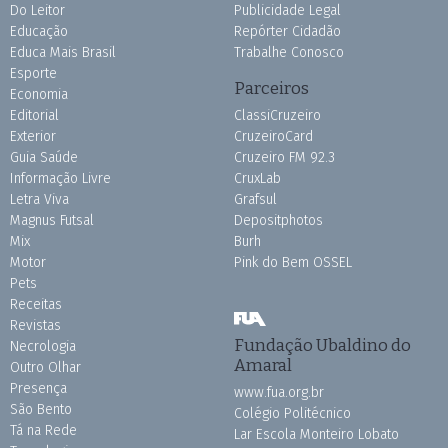
Do Leitor
Publicidade Legal
Educação
Repórter Cidadão
Educa Mais Brasil
Trabalhe Conosco
Esporte
Parceiros
Economia
Editorial
ClassiCruzeiro
Exterior
CruzeiroCard
Guia Saúde
Cruzeiro FM 92.3
Informação Livre
CruxLab
Letra Viva
Grafsul
Magnus Futsal
Depositphotos
Mix
Burh
Motor
Pink do Bem OSSEL
Pets
Receitas
Revistas
Fundação Ubaldino do
Necrologia
Amaral
Outro Olhar
Presença
www.fua.org.br
São Bento
Colégio Politécnico
Tá na Rede
Lar Escola Monteiro Lobato