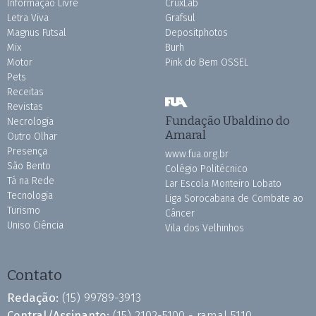
Informação Livre
CruxLab
Letra Viva
Grafsul
Magnus Futsal
Depositphotos
Mix
Burh
Motor
Pink do Bem OSSEL
Pets
Receitas
Revistas
Fundação Ubaldino do
Necrologia
Amaral
Outro Olhar
Presença
www.fua.org.br
São Bento
Colégio Politécnico
Tá na Rede
Lar Escola Monteiro Lobato
Tecnologia
Liga Sorocabana de Combate ao
Turismo
Câncer
Uniso Ciência
Vila dos Velhinhos
Contato
Redação:
(15) 99789-3913
Central/Assinante:
(15) 2102-5100 - ramal 5110