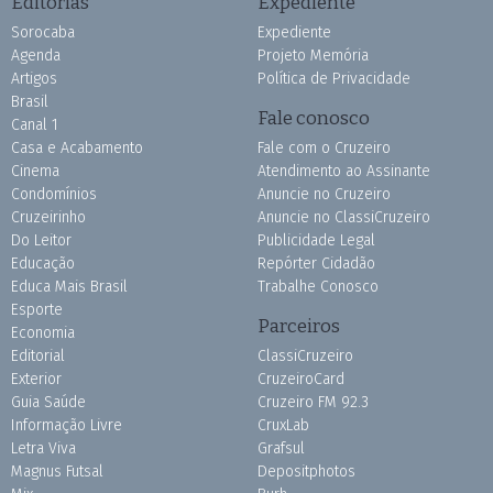
Editorias
Expediente
Sorocaba
Expediente
Agenda
Projeto Memória
Artigos
Política de Privacidade
Brasil
Fale conosco
Canal 1
Casa e Acabamento
Fale com o Cruzeiro
Cinema
Atendimento ao Assinante
Condomínios
Anuncie no Cruzeiro
Cruzeirinho
Anuncie no ClassiCruzeiro
Do Leitor
Publicidade Legal
Educação
Repórter Cidadão
Educa Mais Brasil
Trabalhe Conosco
Esporte
Parceiros
Economia
Editorial
ClassiCruzeiro
Exterior
CruzeiroCard
Guia Saúde
Cruzeiro FM 92.3
Informação Livre
CruxLab
Letra Viva
Grafsul
Magnus Futsal
Depositphotos