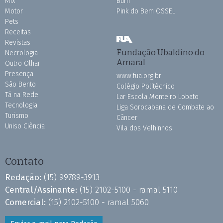
Mix
Burh
Motor
Pink do Bem OSSEL
Pets
Receitas
Revistas
Fundação Ubaldino do
Necrologia
Amaral
Outro Olhar
Presença
www.fua.org.br
São Bento
Colégio Politécnico
Tá na Rede
Lar Escola Monteiro Lobato
Tecnologia
Liga Sorocabana de Combate ao
Turismo
Câncer
Uniso Ciência
Vila dos Velhinhos
Contato
Redação:
(15) 99789-3913
Central/Assinante:
(15) 2102-5100 - ramal 5110
Comercial:
(15) 2102-5100 - ramal 5060