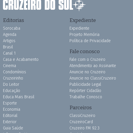
Editorias
Expediente
Sorocaba
Expediente
Agenda
Projeto Memória
Artigos
Política de Privacidade
Brasil
Fale conosco
Canal 1
Casa e Acabamento
Fale com o Cruzeiro
Cinema
Atendimento ao Assinante
Condomínios
Anuncie no Cruzeiro
Cruzeirinho
Anuncie no ClassiCruzeiro
Do Leitor
Publicidade Legal
Educação
Repórter Cidadão
Educa Mais Brasil
Trabalhe Conosco
Esporte
Parceiros
Economia
Editorial
ClassiCruzeiro
Exterior
CruzeiroCard
Guia Saúde
Cruzeiro FM 92.3