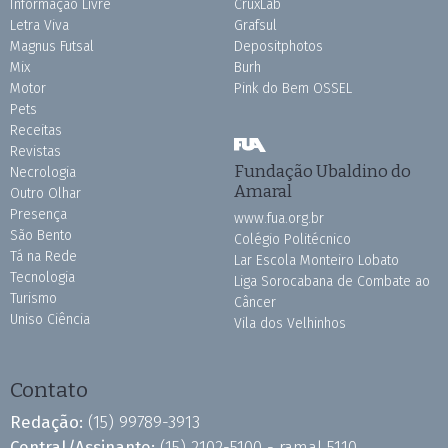
Informação Livre
CruxLab
Letra Viva
Grafsul
Magnus Futsal
Depositphotos
Mix
Burh
Motor
Pink do Bem OSSEL
Pets
Receitas
Revistas
Fundação Ubaldino do
Necrologia
Amaral
Outro Olhar
Presença
www.fua.org.br
São Bento
Colégio Politécnico
Tá na Rede
Lar Escola Monteiro Lobato
Tecnologia
Liga Sorocabana de Combate ao
Turismo
Câncer
Uniso Ciência
Vila dos Velhinhos
Contato
Redação:
(15) 99789-3913
Central/Assinante:
(15) 2102-5100 - ramal 5110