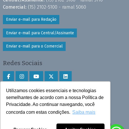
Comercial:
(15) 2102-5100 - ramal 5060
Enviar e-mail para Redação
Enviar e-mail para Central/Assinante
Enviar e-mail para o Comercial
Redes Sociais
Utilizamos cookies essenciais e tecnologias
Faça download do aplicativo
semelhantes de acordo com a nossa Política de
Privacidade. Ao continuar navegando, você
Play Store e App Store
concorda com estas condições.
Saiba mais
Todos os direitos reservados © 2025 Cruzeiro do Sul