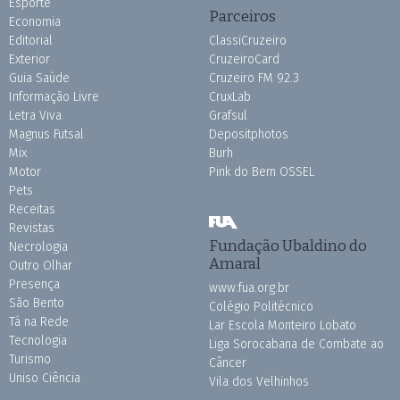
Esporte
Parceiros
Economia
Editorial
ClassiCruzeiro
Exterior
CruzeiroCard
Guia Saúde
Cruzeiro FM 92.3
Informação Livre
CruxLab
Letra Viva
Grafsul
Magnus Futsal
Depositphotos
Mix
Burh
Motor
Pink do Bem OSSEL
Pets
Receitas
Revistas
Fundação Ubaldino do
Necrologia
Amaral
Outro Olhar
Presença
www.fua.org.br
São Bento
Colégio Politécnico
Tá na Rede
Lar Escola Monteiro Lobato
Tecnologia
Liga Sorocabana de Combate ao
Turismo
Câncer
Uniso Ciência
Vila dos Velhinhos