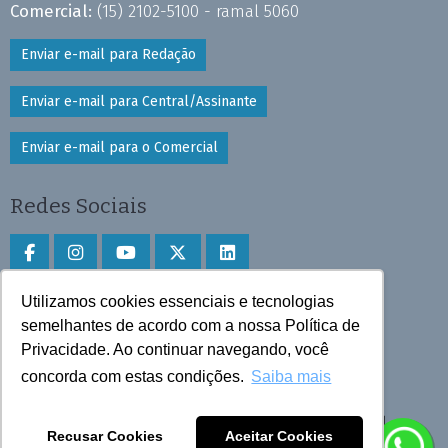
Comercial:
(15) 2102-5100 - ramal 5060
Enviar e-mail para Redação
Enviar e-mail para Central/Assinante
Enviar e-mail para o Comercial
Redes Sociais
Utilizamos cookies essenciais e tecnologias
Faça download do aplicativo
semelhantes de acordo com a nossa Política de
Privacidade. Ao continuar navegando, você
Play Store e App Store
concorda com estas condições.
Saiba mais
Todos os direitos reservados © 2025 Cruzeiro do Sul
Recusar Cookies
Aceitar Cookies