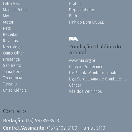
Letra Viva
Grafsul
Magnus Futsal
Depositphotos
Mix
Burh
Motor
Pink do Bem OSSEL
Pets
Receitas
Revistas
Fundação Ubaldino do
Necrologia
Amaral
Outro Olhar
Presença
www.fua.org.br
São Bento
Colégio Politécnico
Tá na Rede
Lar Escola Monteiro Lobato
Tecnologia
Liga Sorocabana de Combate ao
Turismo
Câncer
Uniso Ciência
Vila dos Velhinhos
Contato
Redação:
(15) 99789-3913
Central/Assinante:
(15) 2102-5100 - ramal 5110