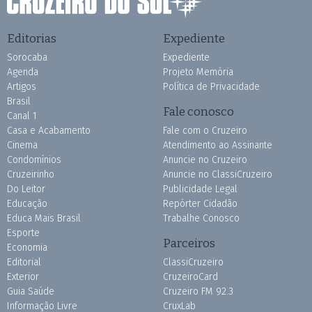
Editorias
Expediente
Sorocaba
Expediente
Agenda
Projeto Memória
Artigos
Política de Privacidade
Brasil
Fale conosco
Canal 1
Casa e Acabamento
Fale com o Cruzeiro
Cinema
Atendimento ao Assinante
Condomínios
Anuncie no Cruzeiro
Cruzeirinho
Anuncie no ClassiCruzeiro
Do Leitor
Publicidade Legal
Educação
Repórter Cidadão
Educa Mais Brasil
Trabalhe Conosco
Esporte
Parceiros
Economia
Editorial
ClassiCruzeiro
Exterior
CruzeiroCard
Guia Saúde
Cruzeiro FM 92.3
Informação Livre
CruxLab