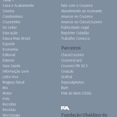
Canal 1
Casa e Acabamento
Fale com o Cruzeiro
Cinema
Atendimento ao Assinante
Condomínios
Anuncie no Cruzeiro
Cruzeirinho
Anuncie no ClassiCruzeiro
Do Leitor
Publicidade Legal
Educação
Repórter Cidadão
Educa Mais Brasil
Trabalhe Conosco
Esporte
Parceiros
Economia
Editorial
ClassiCruzeiro
Exterior
CruzeiroCard
Guia Saúde
Cruzeiro FM 92.3
Informação Livre
CruxLab
Letra Viva
Grafsul
Magnus Futsal
Depositphotos
Mix
Burh
Motor
Pink do Bem OSSEL
Pets
Receitas
Revistas
Fundação Ubaldino do
Necrologia