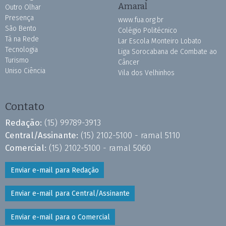
Amaral
Outro Olhar
Presença
www.fua.org.br
São Bento
Colégio Politécnico
Tá na Rede
Lar Escola Monteiro Lobato
Tecnologia
Liga Sorocabana de Combate ao
Turismo
Câncer
Uniso Ciência
Vila dos Velhinhos
Contato
Redação:
(15) 99789-3913
Central/Assinante:
(15) 2102-5100 - ramal 5110
Comercial:
(15) 2102-5100 - ramal 5060
Enviar e-mail para Redação
Enviar e-mail para Central/Assinante
Enviar e-mail para o Comercial