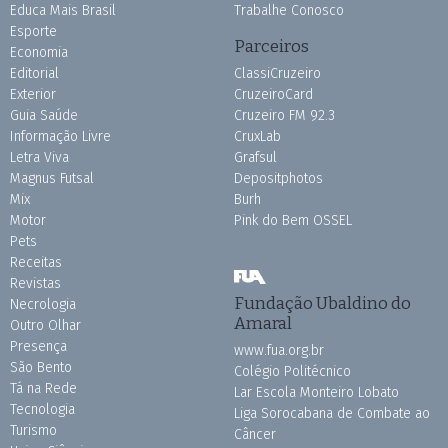
Educa Mais Brasil
Trabalhe Conosco
Esporte
Parceiros
Economia
Editorial
ClassiCruzeiro
Exterior
CruzeiroCard
Guia Saúde
Cruzeiro FM 92.3
Informação Livre
CruxLab
Letra Viva
Grafsul
Magnus Futsal
Depositphotos
Mix
Burh
Motor
Pink do Bem OSSEL
Pets
Receitas
Revistas
Fundação Ubaldino do
Necrologia
Amaral
Outro Olhar
Presença
www.fua.org.br
São Bento
Colégio Politécnico
Tá na Rede
Lar Escola Monteiro Lobato
Tecnologia
Liga Sorocabana de Combate ao
Turismo
Câncer