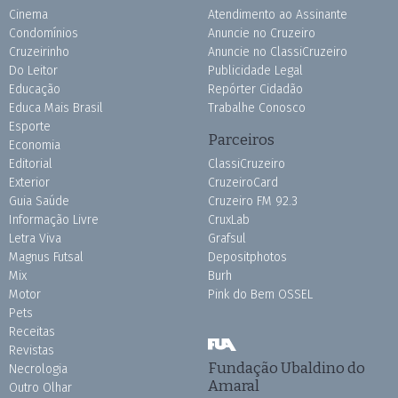
Cinema
Atendimento ao Assinante
Condomínios
Anuncie no Cruzeiro
Cruzeirinho
Anuncie no ClassiCruzeiro
Do Leitor
Publicidade Legal
Educação
Repórter Cidadão
Educa Mais Brasil
Trabalhe Conosco
Esporte
Parceiros
Economia
Editorial
ClassiCruzeiro
Exterior
CruzeiroCard
Guia Saúde
Cruzeiro FM 92.3
Informação Livre
CruxLab
Letra Viva
Grafsul
Magnus Futsal
Depositphotos
Mix
Burh
Motor
Pink do Bem OSSEL
Pets
Receitas
Revistas
Fundação Ubaldino do
Necrologia
Amaral
Outro Olhar