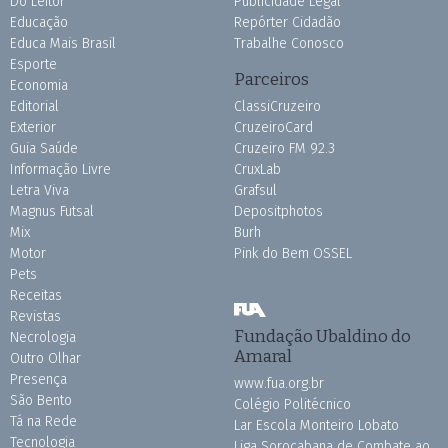
Do Leitor
Publicidade Legal
Educação
Repórter Cidadão
Educa Mais Brasil
Trabalhe Conosco
Esporte
Parceiros
Economia
Editorial
ClassiCruzeiro
Exterior
CruzeiroCard
Guia Saúde
Cruzeiro FM 92.3
Informação Livre
CruxLab
Letra Viva
Grafsul
Magnus Futsal
Depositphotos
Mix
Burh
Motor
Pink do Bem OSSEL
Pets
Receitas
Revistas
Fundação Ubaldino do
Necrologia
Amaral
Outro Olhar
Presença
www.fua.org.br
São Bento
Colégio Politécnico
Tá na Rede
Lar Escola Monteiro Lobato
Tecnologia
Liga Sorocabana de Combate ao