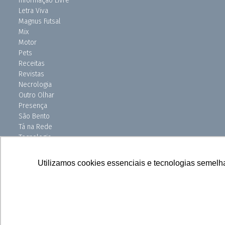
Informação Livre
Letra Viva
Magnus Futsal
Mix
Motor
Pets
Receitas
Revistas
Necrologia
Outro Olhar
Presença
São Bento
Tá na Rede
Tecnologia
Turismo
Uniso Ciência
Utilizamos cookies essenciais e tecnologias semelh