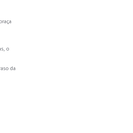
praça
as, o
raso da