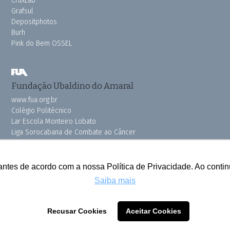
CruxLab
Grafsul
Depositphotos
Burh
Pink do Bem OSSEL
Fundação Ubaldino do Amaral
www.fua.org.br
Colégio Politécnico
Lar Escola Monteiro Lobato
Liga Sorocabana de Combate ao Câncer
Vila dos Velhinhos
antes de acordo com a nossa Política de Privacidade. Ao cont
Saiba mais
Todos os direitos reservados © 2025 Cruzeiro do Sul
Recusar Cookies
Aceitar Cookies