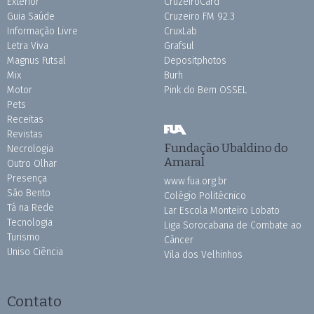
Exterior
CruzeiroCard
Guia Saúde
Cruzeiro FM 92.3
Informação Livre
CruxLab
Letra Viva
Grafsul
Magnus Futsal
Depositphotos
Mix
Burh
Motor
Pink do Bem OSSEL
Pets
Receitas
Revistas
Fundação Ubaldino do
Necrologia
Amaral
Outro Olhar
Presença
www.fua.org.br
São Bento
Colégio Politécnico
Tá na Rede
Lar Escola Monteiro Lobato
Tecnologia
Liga Sorocabana de Combate ao
Turismo
Câncer
Uniso Ciência
Vila dos Velhinhos
Contato