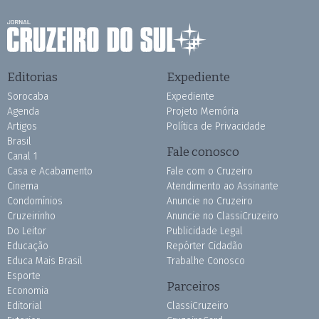
Editorias
Expediente
Sorocaba
Expediente
Agenda
Projeto Memória
Artigos
Política de Privacidade
Brasil
Fale conosco
Canal 1
Casa e Acabamento
Fale com o Cruzeiro
Cinema
Atendimento ao Assinante
Condomínios
Anuncie no Cruzeiro
Cruzeirinho
Anuncie no ClassiCruzeiro
Do Leitor
Publicidade Legal
Educação
Repórter Cidadão
Educa Mais Brasil
Trabalhe Conosco
Esporte
Parceiros
Economia
Editorial
ClassiCruzeiro