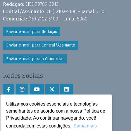
Redação:
(15) 99789-3913
Central/Assinante:
(15) 2102-5100 - ramal 5110
Comercial:
(15) 2102-5100 - ramal 5060
Enviar e-mail para Redação
Enviar e-mail para Central/Assinante
Enviar e-mail para o Comercial
Redes Sociais
Utilizamos cookies essenciais e tecnologias
Faça download do aplicativo
semelhantes de acordo com a nossa Política de
Play Store e App Store
Privacidade. Ao continuar navegando, você
concorda com estas condições.
Saiba mais