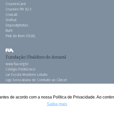
CruzeiroCard
Cruzeiro FM 92.3
CruxLab
Grafsul
Depositphotos
Burh
Pink do Bem OSSEL
Fundação Ubaldino do Amaral
www.fua.org.br
Colégio Politécnico
Lar Escola Monteiro Lobato
Liga Sorocabana de Combate ao Câncer
Vila dos Velhinhos
antes de acordo com a nossa Política de Privacidade. Ao cont
Saiba mais