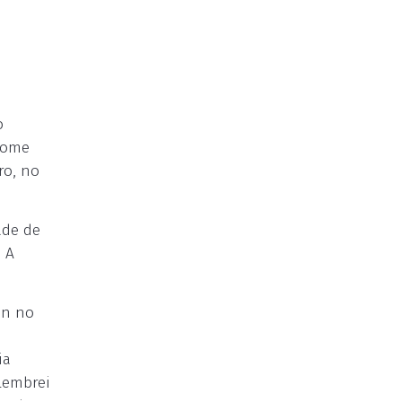
o
drome
ro, no
ade de
. A
on no
ia
 lembrei