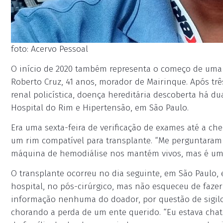
foto: Acervo Pessoal
O início de 2020 também representa o começo de uma 
Roberto Cruz, 41 anos, morador de Mairinque. Após tr
renal policística, doença hereditária descoberta há d
Hospital do Rim e Hipertensão, em São Paulo.
Era uma sexta-feira de verificação de exames até a c
um rim compatível para transplante. “Me perguntaram se
máquina de hemodiálise nos mantém vivos, mas é uma
O transplante ocorreu no dia seguinte, em São Paulo, 
hospital, no pós-cirúrgico, mas não esqueceu de faze
informação nenhuma do doador, por questão de sigilo,
chorando a perda de um ente querido. “Eu estava chate