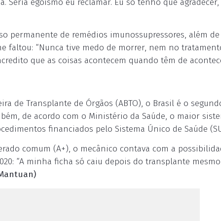
 Seria egoísmo eu reclamar. Eu só tenho que agradecer,
 uso permanente de remédios imunossupressores, além de 
lhe faltou: “Nunca tive medo de morrer, nem no tratament
acredito que as coisas acontecem quando têm de acontece
ra de Transplante de Órgãos (ABTO), o Brasil é o segund
bém, de acordo com o Ministério da Saúde, o maior sist
cedimentos financiados pelo Sistema Único de Saúde (SU
derado comum (A+), o mecânico contava com a possibilida
020: “A minha ficha só caiu depois do transplante mesmo
 Mantuan)