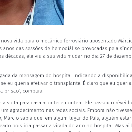
nova vida para o mecânico ferroviário aposentado Márci
ês anos das sessões de hemodiálise provocadas pela sín
uas décadas, ele viu a sua vida mudar no dia 27 de dezemb
hegada da mensagem do hospital indicando a disponibilid
 eu queria efetivar o transplante. É claro que eu queria
 prisão”, compara.
e a volta para casa aconteceu ontem. Ele passou o réveill
r um agradecimento nas redes sociais. Embora não tivesse
 Márcio sabia que, em algum lugar do País, alguém estar
ado pois iria passar a virada do ano no hospital. Mas aí