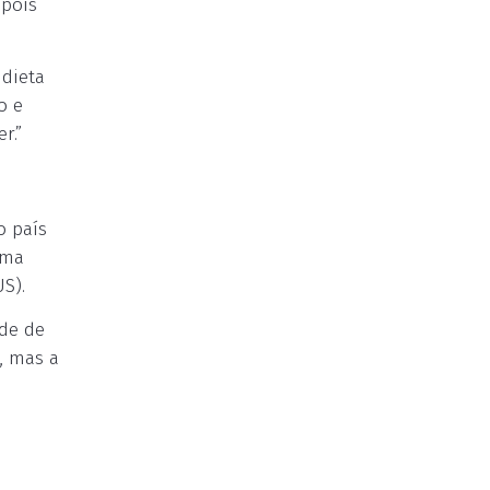
 pois
dieta
o e
r.”
o país
ema
S).
de de
, mas a