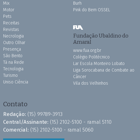
Mix
Burh
Motor
Pink do Bem OSSEL
Pets
Receitas
Revistas
Fundação Ubaldino do
Necrologia
Amaral
Outro Olhar
Presença
www.fua.org.br
São Bento
Colégio Politécnico
Tá na Rede
Lar Escola Monteiro Lobato
Tecnologia
Liga Sorocabana de Combate ao
Turismo
Câncer
Uniso Ciência
Vila dos Velhinhos
Contato
Redação:
(15) 99789-3913
Central/Assinante:
(15) 2102-5100 - ramal 5110
Comercial:
(15) 2102-5100 - ramal 5060