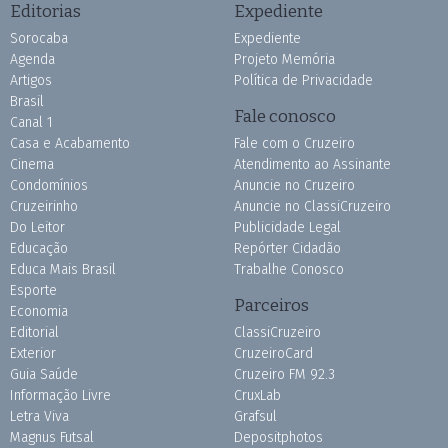
Editorias
Expediente
Sorocaba
Expediente
Agenda
Projeto Memória
Artigos
Política de Privacidade
Brasil
Fale conosco
Canal 1
Casa e Acabamento
Fale com o Cruzeiro
Cinema
Atendimento ao Assinante
Condomínios
Anuncie no Cruzeiro
Cruzeirinho
Anuncie no ClassiCruzeiro
Do Leitor
Publicidade Legal
Educação
Repórter Cidadão
Educa Mais Brasil
Trabalhe Conosco
Esporte
Parceiros
Economia
Editorial
ClassiCruzeiro
Exterior
CruzeiroCard
Guia Saúde
Cruzeiro FM 92.3
Informação Livre
CruxLab
Letra Viva
Grafsul
Magnus Futsal
Depositphotos