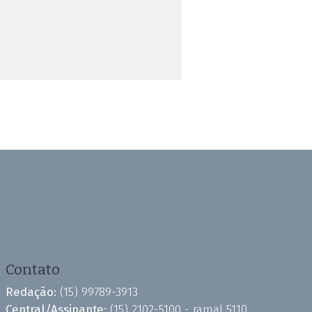
Contato
Redação:
(15) 99789-3913
Central/Assinante:
(15) 2102-5100 - ramal 5110