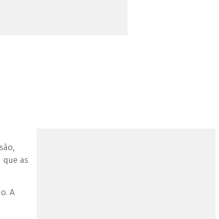
são,
u que as
o. A