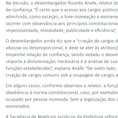
Na decisão, o desembargador Ricardo Anafe, relator do 
de confiança. "É certo que o acesso aos cargos públic
admitindo, como exceção, a livre nomeação e exoneraç
ocorrer com observância aos princípios constitucionai
impessoalidade, moralidade, publicidade e eficiência", 
O desembargador ainda diz que a "criação de cargos d
abusiva ou desproporcional, e deve se ater às atribuiç
empenhe relação de confiança, sendo vedado o desemp
importa a denominação; necessária é a análise de sua
funções estabelecidas", explana Anafe. "De outro lad
criação de cargos comuns sob a roupagem de cargos e
Em alguns casos, conforme observou o relator, a fun
obediência à norma constitucional, caso, por exemplo,
ocupado por pessoa nomeada. Sem a legalização dos c
exonerados.
A Secretaria de Negócios Jurídicos da Prefeitura info