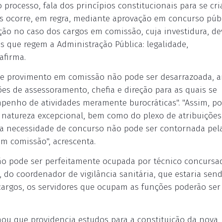
processo, fala dos princípios constitucionais para se cri
os ocorre, em regra, mediante aprovação em concurso públ
ão no caso dos cargos em comissão, cuja investidura, de
s que regem a Administração Pública: legalidade,
afirma.
e provimento em comissão não pode ser desarrazoada, art
ões de assessoramento, chefia e direção para as quais se
enho de atividades meramente burocráticas". "Assim, p
 natureza excepcional, bem como do plexo de atribuições
o, a necessidade de concurso não pode ser contornada pel
m comissão", acrescenta.
ção pode ser perfeitamente ocupada por técnico concursa
 do coordenador de vigilância sanitária, que estaria sen
argos, os servidores que ocupam as funções poderão ser
rmou que providencia estudos para a constituição da nova