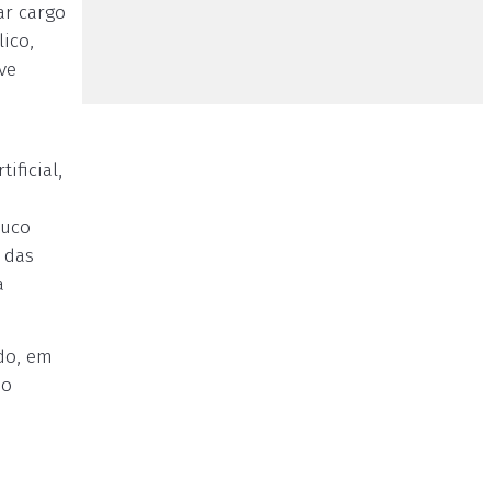
ar cargo
ico,
ve
ificial,
ouco
 das
a
do, em
do