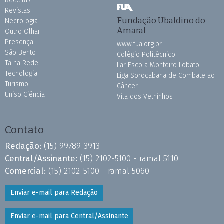
Receitas
Revistas
Fundação Ubaldino do
Necrologia
Amaral
Outro Olhar
Presença
www.fua.org.br
São Bento
Colégio Politécnico
Tá na Rede
Lar Escola Monteiro Lobato
Tecnologia
Liga Sorocabana de Combate ao
Turismo
Câncer
Uniso Ciência
Vila dos Velhinhos
Contato
Redação:
(15) 99789-3913
Central/Assinante:
(15) 2102-5100 - ramal 5110
Comercial:
(15) 2102-5100 - ramal 5060
Enviar e-mail para Redação
Enviar e-mail para Central/Assinante