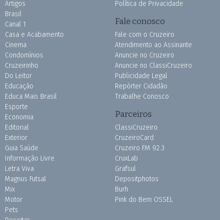
Artigos
Política de Privacidade
Brasil
Fale conosco
Canal 1
Casa e Acabamento
Fale com o Cruzeiro
Cinema
Atendimento ao Assinante
Condomínios
Anuncie no Cruzeiro
Cruzeirinho
Anuncie no ClassiCruzeiro
Do Leitor
Publicidade Legal
Educação
Repórter Cidadão
Educa Mais Brasil
Trabalhe Conosco
Esporte
Parceiros
Economia
Editorial
ClassiCruzeiro
Exterior
CruzeiroCard
Guia Saúde
Cruzeiro FM 92.3
Informação Livre
CruxLab
Letra Viva
Grafsul
Magnus Futsal
Depositphotos
Mix
Burh
Motor
Pink do Bem OSSEL
Pets