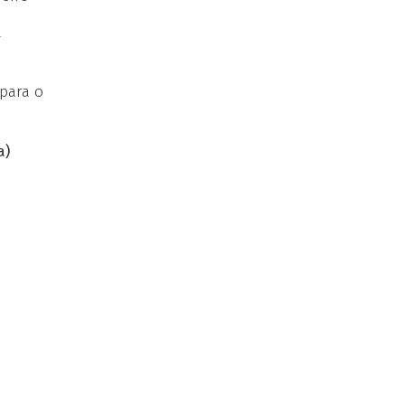
a
 para o
a)