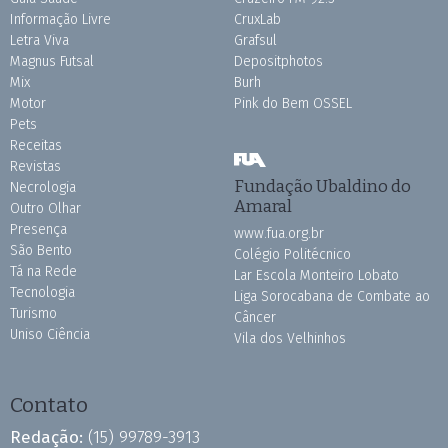
Informação Livre
CruxLab
Letra Viva
Grafsul
Magnus Futsal
Depositphotos
Mix
Burh
Motor
Pink do Bem OSSEL
Pets
Receitas
Revistas
Fundação Ubaldino do
Necrologia
Amaral
Outro Olhar
Presença
www.fua.org.br
São Bento
Colégio Politécnico
Tá na Rede
Lar Escola Monteiro Lobato
Tecnologia
Liga Sorocabana de Combate ao
Turismo
Câncer
Uniso Ciência
Vila dos Velhinhos
Contato
Redação:
(15) 99789-3913