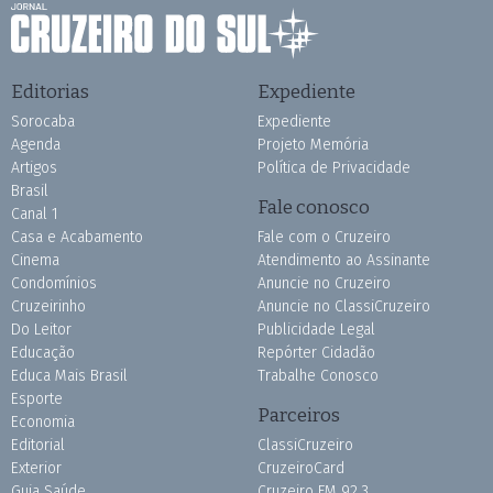
Editorias
Expediente
Sorocaba
Expediente
Agenda
Projeto Memória
Artigos
Política de Privacidade
Brasil
Fale conosco
Canal 1
Casa e Acabamento
Fale com o Cruzeiro
Cinema
Atendimento ao Assinante
Condomínios
Anuncie no Cruzeiro
Cruzeirinho
Anuncie no ClassiCruzeiro
Do Leitor
Publicidade Legal
Educação
Repórter Cidadão
Educa Mais Brasil
Trabalhe Conosco
Esporte
Parceiros
Economia
Editorial
ClassiCruzeiro
Exterior
CruzeiroCard
Guia Saúde
Cruzeiro FM 92.3