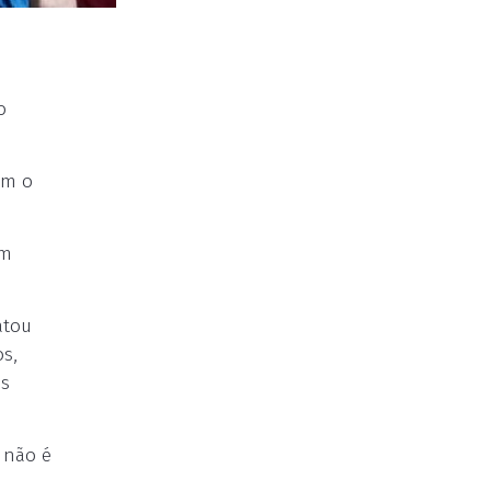
o
am o
em
atou
s,
as
 não é