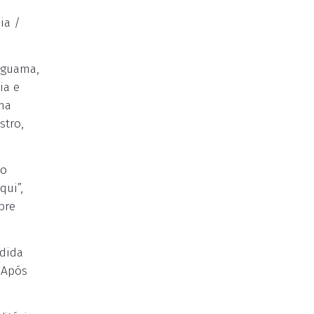
ia /
riguama,
ia e
ima
stro,
do
qui”,
bre
ndida
 Após