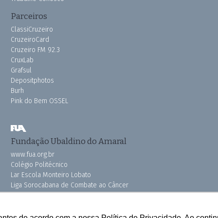
Parceiros
ClassiCruzeiro
CruzeiroCard
Cruzeiro FM 92.3
CruxLab
Grafsul
Depositphotos
Burh
Pink do Bem OSSEL
Fundação Ubaldino do Amaral
www.fua.org.br
Colégio Politécnico
Lar Escola Monteiro Lobato
Liga Sorocabana de Combate ao Câncer
Vila dos Velhinhos
antes de acordo com a nossa Política de Privacidade. Ao cont