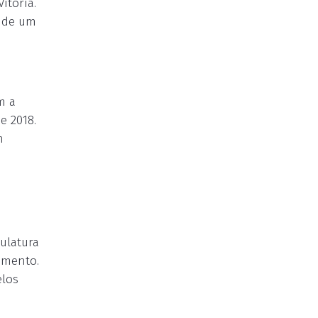
itória.
ã de um
m a
e 2018.
m
ulatura
amento.
elos