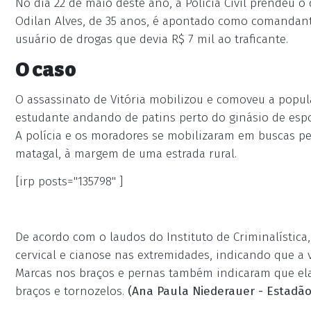
No dia 22 de maio deste ano, a Polícia Civil prendeu 
Odilan Alves, de 35 anos, é apontado como comandante
usuário de drogas que devia R$ 7 mil ao traficante.
O caso
O assassinato de Vitória mobilizou e comoveu a pop
estudante andando de patins perto do ginásio de espo
A polícia e os moradores se mobilizaram em buscas pe
matagal, à margem de uma estrada rural.
[irp posts="135798" ]
De acordo com o laudos do Instituto de Criminalístic
cervical e cianose nas extremidades, indicando que a
Marcas nos braços e pernas também indicaram que ela 
braços e tornozelos.
(Ana Paula Niederauer - Estadã