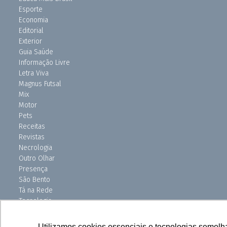
Esporte
Economia
Editorial
Exterior
Guia Saúde
Informação Livre
Letra Viva
Magnus Futsal
Mix
Motor
Pets
Receitas
Revistas
Necrologia
Outro Olhar
Presença
São Bento
Tá na Rede
Tecnologia
Turismo
Uniso Ciência
Utilizamos cookies essenciais e tecnologias semelh