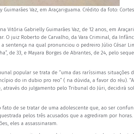
y Guimarães Vaz, em Araçariguama. Crédito da foto: Cortes
na Vitória Gabrielly Guimarães Vaz, de 12 anos, em Araça
r. O juiz Roberto de Carvalho, da Vara Criminal, da Infânc
, a sentença na qual pronunciou o pedreiro Júlio César L
ha”, de 33, e Mayara Borges de Abrantes, de 24, pelo seque
bunal popular se trata de “uma das raríssimas situações 
ípio do in dubio pro reo” ( na dúvida, a favor do réu). “A
 através do julgamento pelo Tribunal do Júri, decidirá so
 fato de se tratar de uma adolescente que, ao ser confu
questrada pelos três acusados que a agrediram por horas.
es, eles a assassinaram.