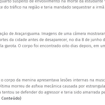
o quarto suspeito de envolvimento na morte da estudante V
 do tráfico na região e teria mandado sequestrar a irm
ulação de Araçariguama. Imagens de uma câmera mostrara
rtes da cidade antes de desaparecer, no dia 8 de junho d
la garota. O corpo foi encontrado oito dias depois, em u
a, o corpo da menina apresentava lesões internas na musc
 vítima morreu de asfixia mecânica causada por estrangul
tentou se defender do agressor e teria sido amarrada p
o Conteúdo)