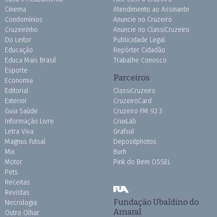
Cinema
Atendimento ao Assinante
Condomínios
Anuncie no Cruzeiro
Cruzeirinho
Anuncie no ClassiCruzeiro
Do Leitor
Publicidade Legal
Educação
Repórter Cidadão
Educa Mais Brasil
Trabalhe Conosco
Esporte
Parceiros
Economia
Editorial
ClassiCruzeiro
Exterior
CruzeiroCard
Guia Saúde
Cruzeiro FM 92.3
Informação Livre
CruxLab
Letra Viva
Grafsul
Magnus Futsal
Depositphotos
Mix
Burh
Motor
Pink do Bem OSSEL
Pets
Receitas
Revistas
Fundação Ubaldino do
Necrologia
Amaral
Outro Olhar