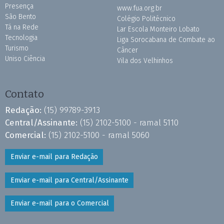
Presença
www.fua.org.br
São Bento
Colégio Politécnico
Tá na Rede
Lar Escola Monteiro Lobato
Tecnologia
Liga Sorocabana de Combate ao
Turismo
Câncer
Uniso Ciência
Vila dos Velhinhos
Contato
Redação:
(15) 99789-3913
Central/Assinante:
(15) 2102-5100 - ramal 5110
Comercial:
(15) 2102-5100 - ramal 5060
Enviar e-mail para Redação
Enviar e-mail para Central/Assinante
Enviar e-mail para o Comercial