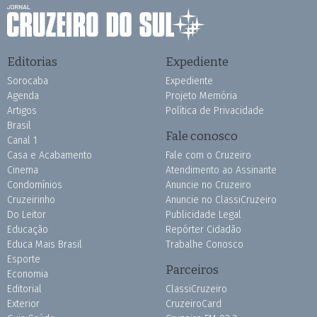
Editorias
Expediente
Sorocaba
Expediente
Agenda
Projeto Memória
Artigos
Política de Privacidade
Brasil
Fale conosco
Canal 1
Casa e Acabamento
Fale com o Cruzeiro
Cinema
Atendimento ao Assinante
Condomínios
Anuncie no Cruzeiro
Cruzeirinho
Anuncie no ClassiCruzeiro
Do Leitor
Publicidade Legal
Educação
Repórter Cidadão
Educa Mais Brasil
Trabalhe Conosco
Esporte
Parceiros
Economia
Editorial
ClassiCruzeiro
Exterior
CruzeiroCard