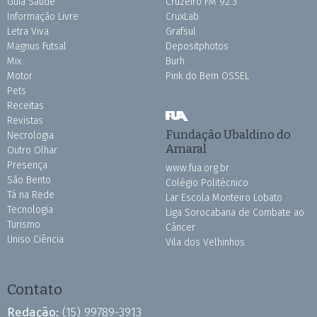
Guia Saúde
Cruzeiro FM 92.3
Informação Livre
CruxLab
Letra Viva
Grafsul
Magnus Futsal
Depositphotos
Mix
Burh
Motor
Pink do Bem OSSEL
Pets
Receitas
Revistas
Fundação Ubaldino do
Necrologia
Amaral
Outro Olhar
Presença
www.fua.org.br
São Bento
Colégio Politécnico
Tá na Rede
Lar Escola Monteiro Lobato
Tecnologia
Liga Sorocabana de Combate ao
Turismo
Câncer
Uniso Ciência
Vila dos Velhinhos
Contato
Redação:
(15) 99789-3913