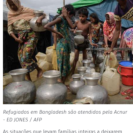
Refugiados em Bangladesh são atendidos pela Acnur
- ED JONES / AFP
As situações que levam famílias inteiras a deixarem