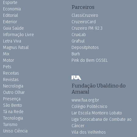
Esporte
Parceiros
Economia
Editorial
ClassiCruzeiro
Exterior
CruzeiroCard
Guia Saúde
Cruzeiro FM 92.3
Informação Livre
CruxLab
Letra Viva
Grafsul
Magnus Futsal
Depositphotos
Mix
Burh
Motor
Pink do Bem OSSEL
Pets
Receitas
Revistas
Fundação Ubaldino do
Necrologia
Amaral
Outro Olhar
Presença
www.fua.org.br
São Bento
Colégio Politécnico
Tá na Rede
Lar Escola Monteiro Lobato
Tecnologia
Liga Sorocabana de Combate ao
Turismo
Câncer
Uniso Ciência
Vila dos Velhinhos