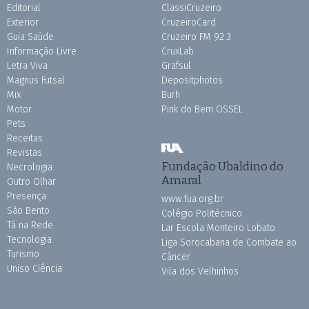
Editorial
ClassiCruzeiro
Exterior
CruzeiroCard
Guia Saúde
Cruzeiro FM 92.3
Informação Livre
CruxLab
Letra Viva
Grafsul
Magnus Futsal
Depositphotos
Mix
Burh
Motor
Pink do Bem OSSEL
Pets
Receitas
Revistas
Fundação Ubaldino do
Necrologia
Amaral
Outro Olhar
Presença
www.fua.org.br
São Bento
Colégio Politécnico
Tá na Rede
Lar Escola Monteiro Lobato
Tecnologia
Liga Sorocabana de Combate ao
Turismo
Câncer
Uniso Ciência
Vila dos Velhinhos