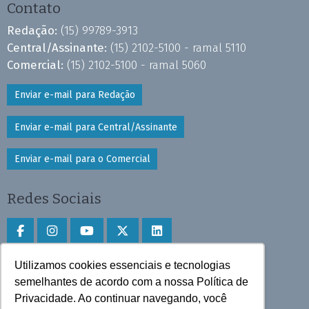
Contato
Redação:
(15) 99789-3913
Central/Assinante:
(15) 2102-5100 - ramal 5110
Comercial:
(15) 2102-5100 - ramal 5060
Enviar e-mail para Redação
Enviar e-mail para Central/Assinante
Enviar e-mail para o Comercial
Redes Sociais
Utilizamos cookies essenciais e tecnologias
Faça download do aplicativo
semelhantes de acordo com a nossa Política de
Privacidade. Ao continuar navegando, você
Play Store e App Store