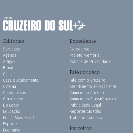
Editorias
Expediente
Sorocaba
Expediente
Agenda
Projeto Memória
Artigos
Política de Privacidade
Brasil
Fale conosco
Canal 1
Casa e Acabamento
Fale com o Cruzeiro
Cinema
Atendimento ao Assinante
Condomínios
Anuncie no Cruzeiro
Cruzeirinho
Anuncie no ClassiCruzeiro
Do Leitor
Publicidade Legal
Educação
Repórter Cidadão
Educa Mais Brasil
Trabalhe Conosco
Esporte
Parceiros
Economia