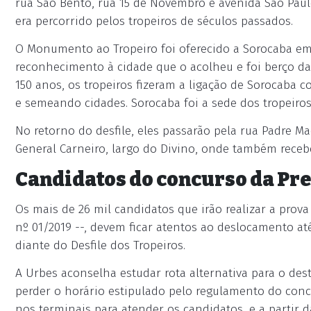
rua São Bento, rua 15 de Novembro e avenida São Pau
era percorrido pelos tropeiros de séculos passados.
O Monumento ao Tropeiro foi oferecido a Sorocaba em 
reconhecimento à cidade que o acolheu e foi berço das
150 anos, os tropeiros fizeram a ligação de Sorocaba
e semeando cidades. Sorocaba foi a sede dos tropeiros
No retorno do desfile, eles passarão pela rua Padre M
General Carneiro, largo do Divino, onde também receb
Candidatos do concurso da Pre
Os mais de 26 mil candidatos que irão realizar a prova
nº 01/2019 --, devem ficar atentos ao deslocamento até
diante do Desfile dos Tropeiros.
A Urbes aconselha estudar rota alternativa para o de
perder o horário estipulado pelo regulamento do conc
nos terminais para atender os candidatos, e a partir d