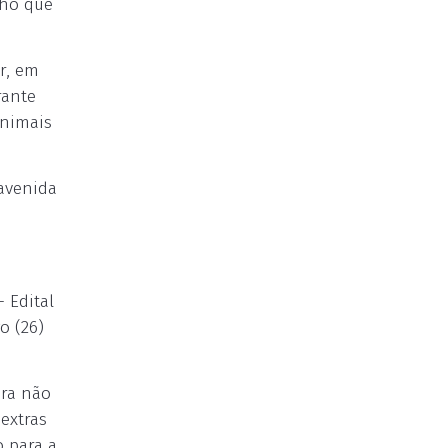
cho que
r, em
rante
animais
 avenida
 Edital
o (26)
ara não
extras
o para a