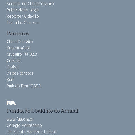
Anuncie no ClassiCruzeiro
Publicidade Legal
Repórter Cidadão
Trabalhe Conosco
Parceiros
ClassiCruzeiro
CruzeiroCard
Cruzeiro FM 92.3
CruxLab
Grafsul
Depositphotos
Burh
Pink do Bem OSSEL
Fundação Ubaldino do Amaral
www.fua.org.br
Colégio Politécnico
Lar Escola Monteiro Lobato