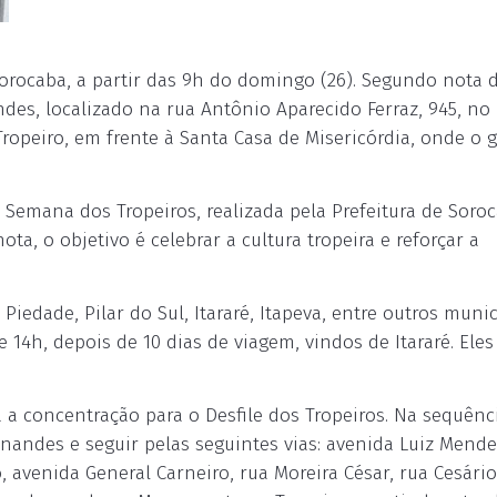
 Sorocaba, a partir das 9h do domingo (26). Segundo nota 
ndes, localizado na rua Antônio Aparecido Ferraz, 945, no
opeiro, em frente à Santa Casa de Misericórdia, onde o 
 Semana dos Tropeiros, realizada pela Prefeitura de Soroc
ta, o objetivo é celebrar a cultura tropeira e reforçar a
iedade, Pilar do Sul, Itararé, Itapeva, entre outros munic
14h, depois de 10 dias de viagem, vindos de Itararé. Eles
 a concentração para o Desfile dos Tropeiros. Na sequênci
rnandes e seguir pelas seguintes vias: avenida Luiz Mend
avenida General Carneiro, rua Moreira César, rua Cesário