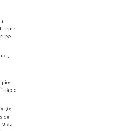
da
 Parque
grupo
aba,
ípios.
 farão o
a, às
es de
 Mota,