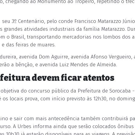
lo, chegando ao Monumento ao Tropeiro, repetindo o tre
seu 3º Centenário, pelo conde Francisco Matarazzo Júnio
 grandes atividades industriais da família Matarazzo. Du
 com o Brasil, transportando mercadorias nos lombos dos 
 e das feiras de muares.
adureira, avenida Dom Aguirre, avenida Afonso Vergueiro,
erão a bênção, e avenida Luiz Mendes de Almeida.
feitura devem ficar atentos
 objetiva do concurso público da Prefeitura de Sorocaba --
 os locais prova, com início previsto às 12h30, no doming
stino e sair com mais antecedência também contribuirá p
urso. A Urbes informa ainda que serão colocados ônibus 
as 10h30 já estarão disponíveis para as viagens. A previsã