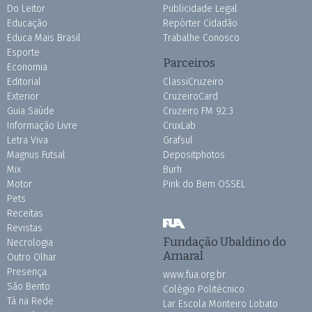
Do Leitor
Publicidade Legal
Educação
Repórter Cidadão
Educa Mais Brasil
Trabalhe Conosco
Esporte
Parceiros
Economia
Editorial
ClassiCruzeiro
Exterior
CruzeiroCard
Guia Saúde
Cruzeiro FM 92.3
Informação Livre
CruxLab
Letra Viva
Grafsul
Magnus Futsal
Depositphotos
Mix
Burh
Motor
Pink do Bem OSSEL
Pets
Receitas
Revistas
Fundação Ubaldino do
Necrologia
Amaral
Outro Olhar
Presença
www.fua.org.br
São Bento
Colégio Politécnico
Tá na Rede
Lar Escola Monteiro Lobato