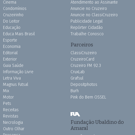
Cinema
Atendimento ao Assinante
Condomínios
Anuncie no Cruzeiro
Cruzeirinho
Anuncie no ClassiCruzeiro
Do Leitor
Publicidade Legal
Educação
Repórter Cidadão
Educa Mais Brasil
Trabalhe Conosco
Esporte
Parceiros
Economia
Editorial
ClassiCruzeiro
Exterior
CruzeiroCard
Guia Saúde
Cruzeiro FM 92.3
Informação Livre
CruxLab
Letra Viva
Grafsul
Magnus Futsal
Depositphotos
Mix
Burh
Motor
Pink do Bem OSSEL
Pets
Receitas
Revistas
Fundação Ubaldino do
Necrologia
Amaral
Outro Olhar