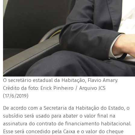
O secretário estadual da Habitação, Flavio Amary.
Crédito da foto: Erick Pinheiro / Arquivo JCS
(17/6/2019)
De acordo com a Secretaria da Habitação do Estado, o
subsídio será usado para abater o valor final na
assinatura do contrato de financiamento habitacional.
Esse será concedido pela Caixa e o valor do cheque