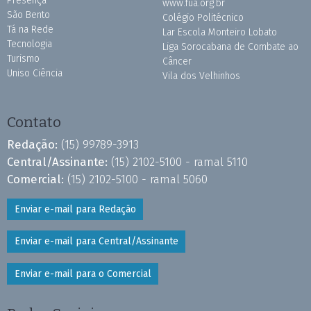
Presença
www.fua.org.br
São Bento
Colégio Politécnico
Tá na Rede
Lar Escola Monteiro Lobato
Tecnologia
Liga Sorocabana de Combate ao
Turismo
Câncer
Uniso Ciência
Vila dos Velhinhos
Contato
Redação:
(15) 99789-3913
Central/Assinante:
(15) 2102-5100 - ramal 5110
Comercial:
(15) 2102-5100 - ramal 5060
Enviar e-mail para Redação
Enviar e-mail para Central/Assinante
Enviar e-mail para o Comercial