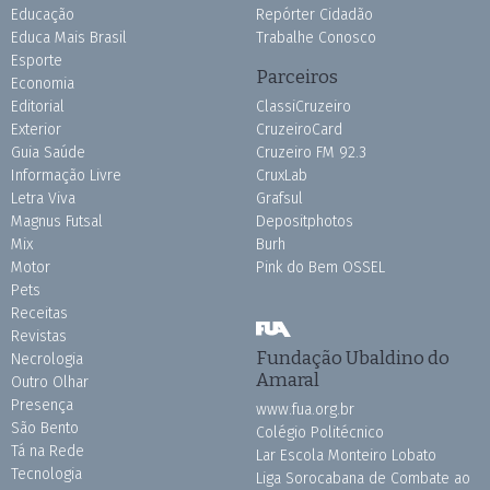
Educação
Repórter Cidadão
Educa Mais Brasil
Trabalhe Conosco
Esporte
Parceiros
Economia
Editorial
ClassiCruzeiro
Exterior
CruzeiroCard
Guia Saúde
Cruzeiro FM 92.3
Informação Livre
CruxLab
Letra Viva
Grafsul
Magnus Futsal
Depositphotos
Mix
Burh
Motor
Pink do Bem OSSEL
Pets
Receitas
Revistas
Fundação Ubaldino do
Necrologia
Amaral
Outro Olhar
Presença
www.fua.org.br
São Bento
Colégio Politécnico
Tá na Rede
Lar Escola Monteiro Lobato
Tecnologia
Liga Sorocabana de Combate ao