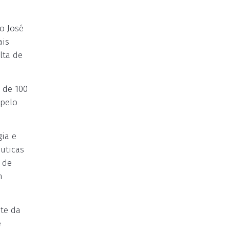
o José
ais
lta de
 de 100
 pelo
gia e
uticas
 de
m
te da
e