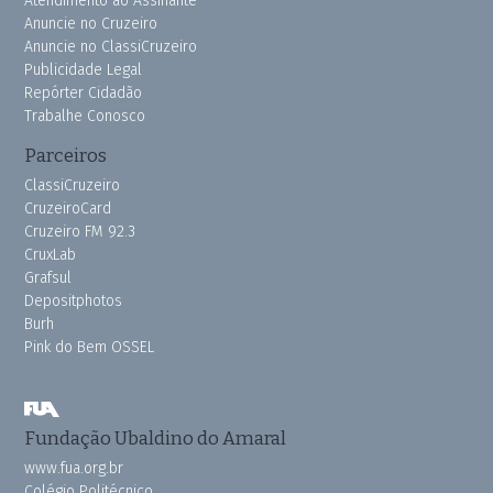
Atendimento ao Assinante
Anuncie no Cruzeiro
Anuncie no ClassiCruzeiro
Publicidade Legal
Repórter Cidadão
Trabalhe Conosco
Parceiros
ClassiCruzeiro
CruzeiroCard
Cruzeiro FM 92.3
CruxLab
Grafsul
Depositphotos
Burh
Pink do Bem OSSEL
Fundação Ubaldino do Amaral
www.fua.org.br
Colégio Politécnico