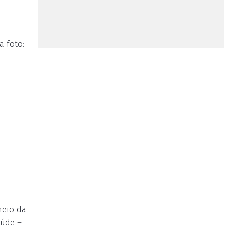
a foto:
meio da
aúde –