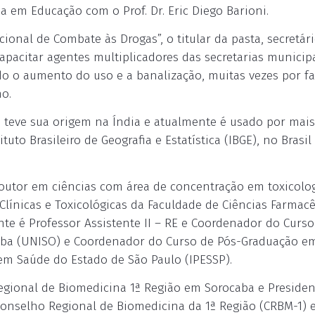
a em Educação com o Prof. Dr. Eric Diego Barioni.
onal de Combate às Drogas”, o titular da pasta, secretári
pacitar agentes multiplicadores das secretarias municip
do o aumento do uso e a banalização, muitas vezes por fa
o.
teve sua origem na Índia e atualmente é usado por mais
o Brasileiro de Geografia e Estatística (IBGE), no Brasil
e doutor em ciências com área de concentração em toxicolo
Clínicas e Toxicológicas da Faculdade de Ciências Farmacê
te é Professor Assistente II – RE e Coordenador do Curso
aba (UNISO) e Coordenador do Curso de Pós-Graduação e
 em Saúde do Estado de São Paulo (IPESSP).
egional de Biomedicina 1ª Região em Sorocaba e Presiden
onselho Regional de Biomedicina da 1ª Região (CRBM-1) 