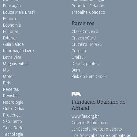
Educação
Repórter Cidadão
Educa Mais Brasil
Trabalhe Conosco
Esporte
Parceiros
Economia
Editorial
ClassiCruzeiro
Exterior
CruzeiroCard
Guia Saúde
Cruzeiro FM 92.3
Informação Livre
CruxLab
Letra Viva
Grafsul
Magnus Futsal
Depositphotos
Mix
Burh
Motor
Pink do Bem OSSEL
Pets
Receitas
Revistas
Fundação Ubaldino do
Necrologia
Amaral
Outro Olhar
Presença
www.fua.org.br
São Bento
Colégio Politécnico
Tá na Rede
Lar Escola Monteiro Lobato
Tecnologia
Liga Sorocabana de Combate ao