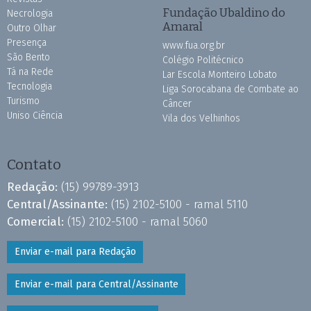
Fundação Ubaldino do
Necrologia
Amaral
Outro Olhar
Presença
www.fua.org.br
São Bento
Colégio Politécnico
Tá na Rede
Lar Escola Monteiro Lobato
Tecnologia
Liga Sorocabana de Combate ao
Turismo
Câncer
Uniso Ciência
Vila dos Velhinhos
Contato
Redação:
(15) 99789-3913
Central/Assinante:
(15) 2102-5100 - ramal 5110
Comercial:
(15) 2102-5100 - ramal 5060
Enviar e-mail para Redação
Enviar e-mail para Central/Assinante