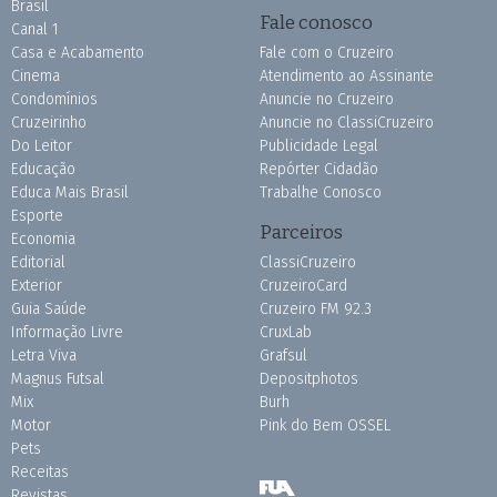
Brasil
Fale conosco
Canal 1
Casa e Acabamento
Fale com o Cruzeiro
Cinema
Atendimento ao Assinante
Condomínios
Anuncie no Cruzeiro
Cruzeirinho
Anuncie no ClassiCruzeiro
Do Leitor
Publicidade Legal
Educação
Repórter Cidadão
Educa Mais Brasil
Trabalhe Conosco
Esporte
Parceiros
Economia
Editorial
ClassiCruzeiro
Exterior
CruzeiroCard
Guia Saúde
Cruzeiro FM 92.3
Informação Livre
CruxLab
Letra Viva
Grafsul
Magnus Futsal
Depositphotos
Mix
Burh
Motor
Pink do Bem OSSEL
Pets
Receitas
Revistas