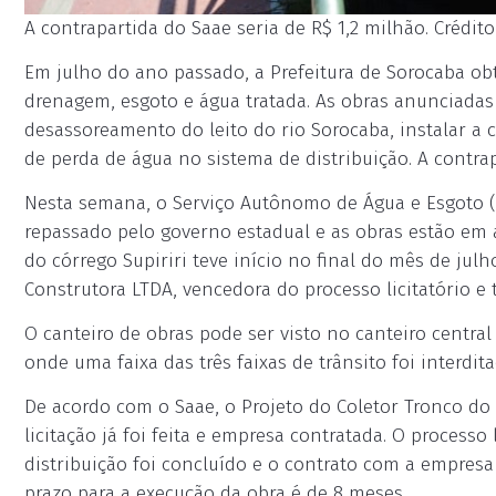
A contrapartida do Saae seria de R$ 1,2 milhão. Crédit
Em julho do ano passado, a Prefeitura de Sorocaba ob
drenagem, esgoto e água tratada. As obras anunciadas 
desassoreamento do leito do rio Sorocaba, instalar a c
de perda de água no sistema de distribuição. A contrap
Nesta semana, o Serviço Autônomo de Água e Esgoto (S
repassado pelo governo estadual e as obras estão em
do córrego Supiriri teve início no final do mês de ju
Construtora LTDA, vencedora do processo licitatório e
O canteiro de obras pode ser visto no canteiro centra
onde uma faixa das três faixas de trânsito foi interdit
De acordo com o Saae, o Projeto do Coletor Tronco d
licitação já foi feita e empresa contratada. O process
distribuição foi concluído e o contrato com a empres
prazo para a execução da obra é de 8 meses.