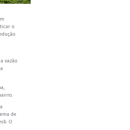
em
ticar o
redução
 a vazão
ma
ba,
airro.
 a
stema de
esb. O