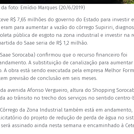
o da foto: Emídio Marques (20/6/2019)
teve R$ 7,65 milhões do governo do Estado para investir 
eram para aumentar a vazão do córrego Supiriri, diagnos
oleta pública de esgoto na zona industrial e investir na 
artida do Saae seria de R$ 1,2 milhão.
aae Sorocaba) confirmou que o recurso financeiro foi
 andamento. A substituição de canalização para aumentar
lho. A obra está sendo executada pela empresa Melhor For
 tem previsão de conclusão em seis meses.
l da avenida Afonso Vergueiro, altura do Shopping Soroca
ada ao trânsito no trecho dos serviços no sentido centro-b
o Córrego da Zona Industrial também está em andamento,
o licitatório do projeto de redução de perda de água no si
a será assinado ainda nesta semana e encaminhado à Cet