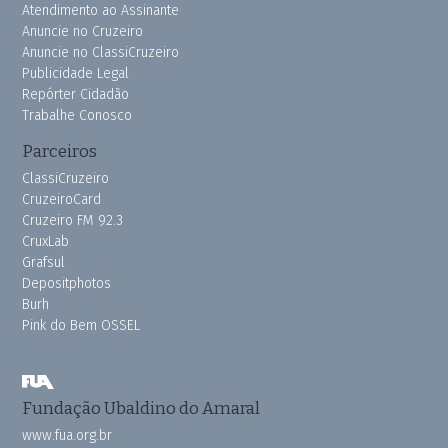
Atendimento ao Assinante
Anuncie no Cruzeiro
Anuncie no ClassiCruzeiro
Publicidade Legal
Repórter Cidadão
Trabalhe Conosco
Parceiros
ClassiCruzeiro
CruzeiroCard
Cruzeiro FM 92.3
CruxLab
Grafsul
Depositphotos
Burh
Pink do Bem OSSEL
Fundação Ubaldino do Amaral
www.fua.org.br