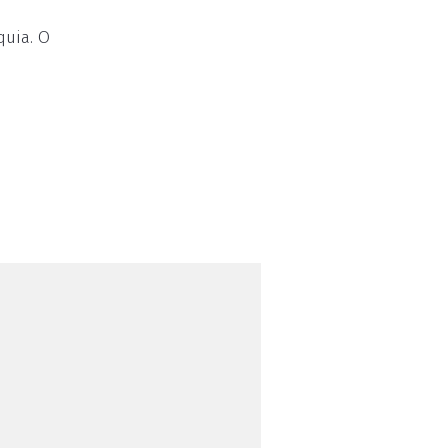
quia. O
.