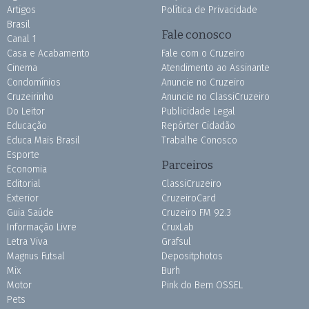
Artigos
Política de Privacidade
Brasil
Fale conosco
Canal 1
Casa e Acabamento
Fale com o Cruzeiro
Cinema
Atendimento ao Assinante
Condomínios
Anuncie no Cruzeiro
Cruzeirinho
Anuncie no ClassiCruzeiro
Do Leitor
Publicidade Legal
Educação
Repórter Cidadão
Educa Mais Brasil
Trabalhe Conosco
Esporte
Parceiros
Economia
Editorial
ClassiCruzeiro
Exterior
CruzeiroCard
Guia Saúde
Cruzeiro FM 92.3
Informação Livre
CruxLab
Letra Viva
Grafsul
Magnus Futsal
Depositphotos
Mix
Burh
Motor
Pink do Bem OSSEL
Pets