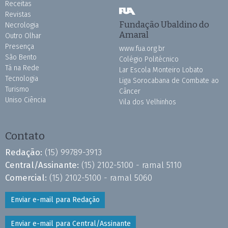
Receitas
Revistas
Fundação Ubaldino do
Necrologia
Amaral
Outro Olhar
Presença
www.fua.org.br
São Bento
Colégio Politécnico
Tá na Rede
Lar Escola Monteiro Lobato
Tecnologia
Liga Sorocabana de Combate ao
Turismo
Câncer
Uniso Ciência
Vila dos Velhinhos
Contato
Redação:
(15) 99789-3913
Central/Assinante:
(15) 2102-5100 - ramal 5110
Comercial:
(15) 2102-5100 - ramal 5060
Enviar e-mail para Redação
Enviar e-mail para Central/Assinante