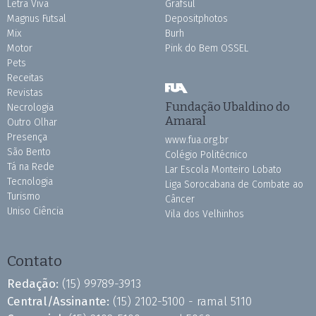
Letra Viva
Grafsul
Magnus Futsal
Depositphotos
Mix
Burh
Motor
Pink do Bem OSSEL
Pets
Receitas
Revistas
Fundação Ubaldino do
Necrologia
Amaral
Outro Olhar
Presença
www.fua.org.br
São Bento
Colégio Politécnico
Tá na Rede
Lar Escola Monteiro Lobato
Tecnologia
Liga Sorocabana de Combate ao
Turismo
Câncer
Uniso Ciência
Vila dos Velhinhos
Contato
Redação:
(15) 99789-3913
Central/Assinante:
(15) 2102-5100 - ramal 5110