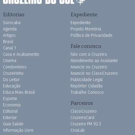
Editorias
Expediente
Sorocaba
Expediente
Agenda
Projeto Memória
Artigos
Política de Privacidade
Brasil
Fale conosco
Canal 1
Casa e Acabamento
Fale com o Cruzeiro
Cinema
Atendimento ao Assinante
Condomínios
Anuncie no Cruzeiro
Cruzeirinho
Anuncie no ClassiCruzeiro
Do Leitor
Publicidade Legal
Educação
Repórter Cidadão
Educa Mais Brasil
Trabalhe Conosco
Esporte
Parceiros
Economia
Editorial
ClassiCruzeiro
Exterior
CruzeiroCard
Guia Saúde
Cruzeiro FM 92.3
Informação Livre
CruxLab