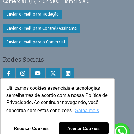
Comercial:
(15) 2102-5100 - ramal 5060
Enviar e-mail para Redação
Enviar e-mail para Central/Assinante
Enviar e-mail para o Comercial
Redes Sociais
Utilizamos cookies essenciais e tecnologias
Faça download do aplicativo
semelhantes de acordo com a nossa Política de
Privacidade. Ao continuar navegando, você
Play Store e App Store
concorda com estas condições.
Saiba mais
Todos os direitos reservados © 2025 Cruzeiro do Sul
Recusar Cookies
Aceitar Cookies