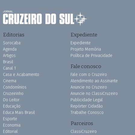
Editorias
Expediente
Sorocaba
Expediente
Agenda
Projeto Memória
Artigos
Política de Privacidade
Brasil
Fale conosco
Canal 1
Casa e Acabamento
Fale com o Cruzeiro
Cinema
Atendimento ao Assinante
Condomínios
Anuncie no Cruzeiro
Cruzeirinho
Anuncie no ClassiCruzeiro
Do Leitor
Publicidade Legal
Educação
Repórter Cidadão
Educa Mais Brasil
Trabalhe Conosco
Esporte
Parceiros
Economia
Editorial
ClassiCruzeiro