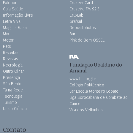
Exterior
CruzeiroCard
Guia Saúde
Cruzeiro FM 92.3
Informação Livre
CruxLab
Letra Viva
Grafsul
Magnus Futsal
Depositphotos
Mix
Burh
Motor
Pink do Bem OSSEL
Pets
Receitas
Revistas
Fundação Ubaldino do
Necrologia
Amaral
Outro Olhar
Presença
www.fua.org.br
São Bento
Colégio Politécnico
Tá na Rede
Lar Escola Monteiro Lobato
Tecnologia
Liga Sorocabana de Combate ao
Turismo
Câncer
Uniso Ciência
Vila dos Velhinhos
Contato