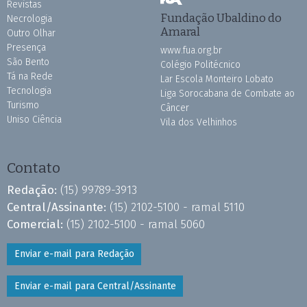
Revistas
Fundação Ubaldino do
Necrologia
Amaral
Outro Olhar
Presença
www.fua.org.br
São Bento
Colégio Politécnico
Tá na Rede
Lar Escola Monteiro Lobato
Tecnologia
Liga Sorocabana de Combate ao
Turismo
Câncer
Uniso Ciência
Vila dos Velhinhos
Contato
Redação:
(15) 99789-3913
Central/Assinante:
(15) 2102-5100 - ramal 5110
Comercial:
(15) 2102-5100 - ramal 5060
Enviar e-mail para Redação
Enviar e-mail para Central/Assinante