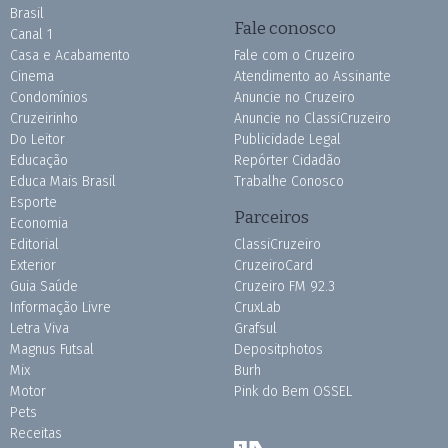
Brasil
Fale conosco
Canal 1
Casa e Acabamento
Fale com o Cruzeiro
Cinema
Atendimento ao Assinante
Condomínios
Anuncie no Cruzeiro
Cruzeirinho
Anuncie no ClassiCruzeiro
Do Leitor
Publicidade Legal
Educação
Repórter Cidadão
Educa Mais Brasil
Trabalhe Conosco
Esporte
Parceiros
Economia
Editorial
ClassiCruzeiro
Exterior
CruzeiroCard
Guia Saúde
Cruzeiro FM 92.3
Informação Livre
CruxLab
Letra Viva
Grafsul
Magnus Futsal
Depositphotos
Mix
Burh
Motor
Pink do Bem OSSEL
Pets
Receitas