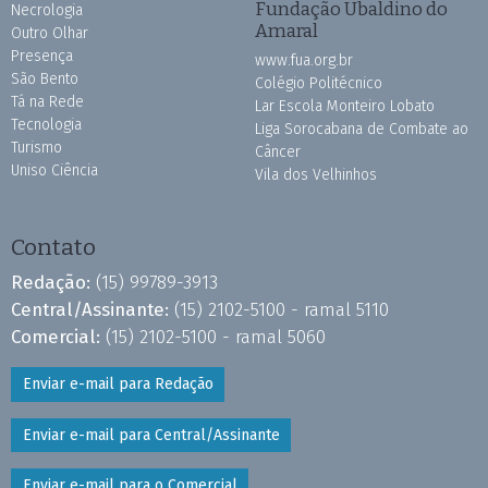
Fundação Ubaldino do
Necrologia
Amaral
Outro Olhar
Presença
www.fua.org.br
São Bento
Colégio Politécnico
Tá na Rede
Lar Escola Monteiro Lobato
Tecnologia
Liga Sorocabana de Combate ao
Turismo
Câncer
Uniso Ciência
Vila dos Velhinhos
Contato
Redação:
(15) 99789-3913
Central/Assinante:
(15) 2102-5100 - ramal 5110
Comercial:
(15) 2102-5100 - ramal 5060
Enviar e-mail para Redação
Enviar e-mail para Central/Assinante
Enviar e-mail para o Comercial