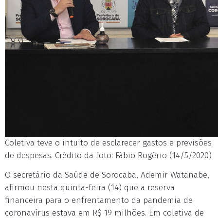
Coletiva teve o intuito de esclarecer gastos e previsões
de despesas. Crédito da foto: Fábio Rogério (14/5/2020)
O secretário da Saúde de Sorocaba, Ademir Watanabe,
afirmou nesta quinta-feira (14) que a reserva
financeira para o enfrentamento da pandemia de
coronavírus estava em R$ 19 milhões. Em coletiva de