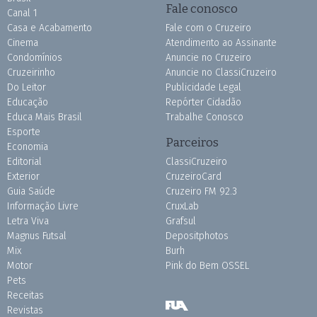
Fale conosco
Canal 1
Casa e Acabamento
Fale com o Cruzeiro
Cinema
Atendimento ao Assinante
Condomínios
Anuncie no Cruzeiro
Cruzeirinho
Anuncie no ClassiCruzeiro
Do Leitor
Publicidade Legal
Educação
Repórter Cidadão
Educa Mais Brasil
Trabalhe Conosco
Esporte
Parceiros
Economia
Editorial
ClassiCruzeiro
Exterior
CruzeiroCard
Guia Saúde
Cruzeiro FM 92.3
Informação Livre
CruxLab
Letra Viva
Grafsul
Magnus Futsal
Depositphotos
Mix
Burh
Motor
Pink do Bem OSSEL
Pets
Receitas
Revistas