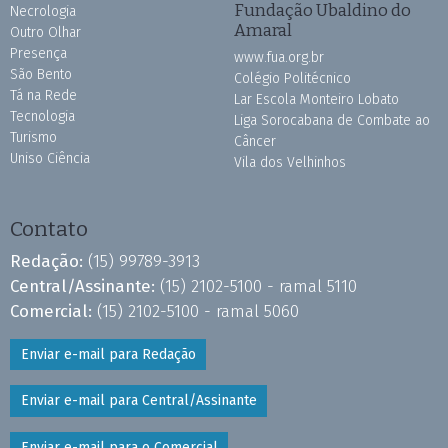
Fundação Ubaldino do
Necrologia
Amaral
Outro Olhar
Presença
www.fua.org.br
São Bento
Colégio Politécnico
Tá na Rede
Lar Escola Monteiro Lobato
Tecnologia
Liga Sorocabana de Combate ao
Turismo
Câncer
Uniso Ciência
Vila dos Velhinhos
Contato
Redação:
(15) 99789-3913
Central/Assinante:
(15) 2102-5100 - ramal 5110
Comercial:
(15) 2102-5100 - ramal 5060
Enviar e-mail para Redação
Enviar e-mail para Central/Assinante
Enviar e-mail para o Comercial