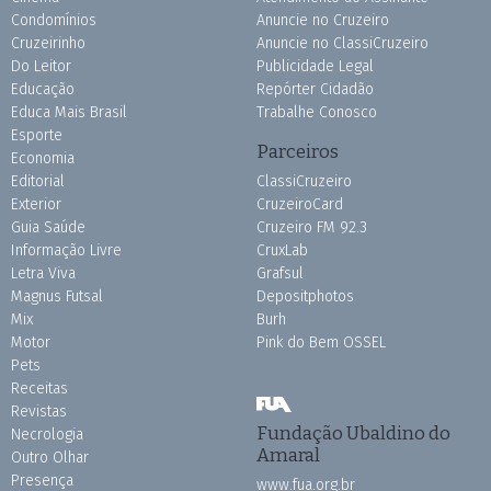
Condomínios
Anuncie no Cruzeiro
Cruzeirinho
Anuncie no ClassiCruzeiro
Do Leitor
Publicidade Legal
Educação
Repórter Cidadão
Educa Mais Brasil
Trabalhe Conosco
Esporte
Parceiros
Economia
Editorial
ClassiCruzeiro
Exterior
CruzeiroCard
Guia Saúde
Cruzeiro FM 92.3
Informação Livre
CruxLab
Letra Viva
Grafsul
Magnus Futsal
Depositphotos
Mix
Burh
Motor
Pink do Bem OSSEL
Pets
Receitas
Revistas
Fundação Ubaldino do
Necrologia
Amaral
Outro Olhar
Presença
www.fua.org.br