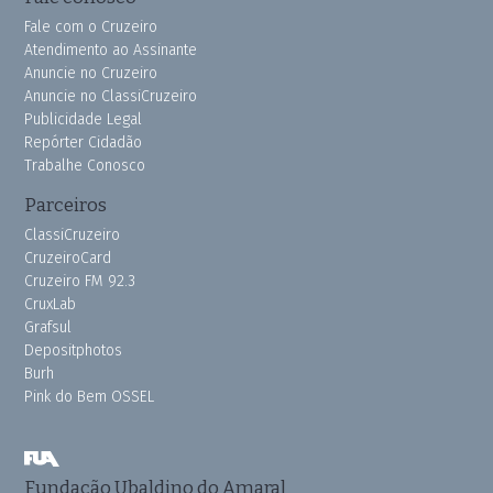
Fale com o Cruzeiro
Atendimento ao Assinante
Anuncie no Cruzeiro
Anuncie no ClassiCruzeiro
Publicidade Legal
Repórter Cidadão
Trabalhe Conosco
Parceiros
ClassiCruzeiro
CruzeiroCard
Cruzeiro FM 92.3
CruxLab
Grafsul
Depositphotos
Burh
Pink do Bem OSSEL
Fundação Ubaldino do Amaral